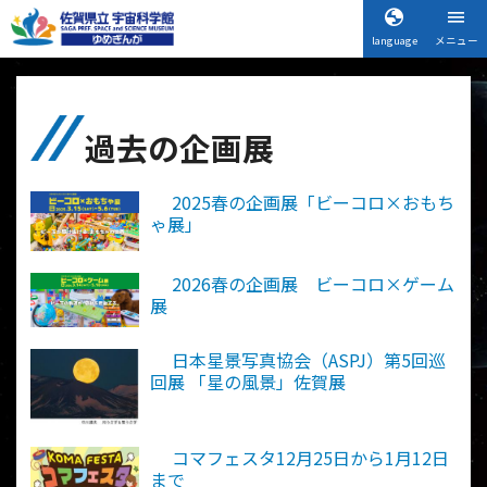
language
メニュー
過去の企画展
2025春の企画展「ビーコロ×おもち
ゃ展」
2026春の企画展 ビーコロ×ゲーム
展
日本星景写真協会（ASPJ）第5回巡
回展 「星の風景」佐賀展
コマフェスタ12月25日から1月12日
まで