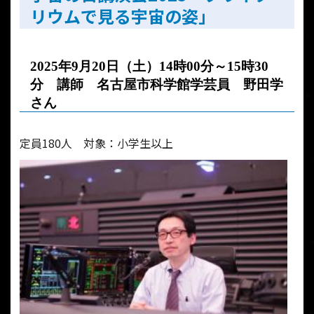
リウムで見る宇宙の姿」
2025
年
9
月
20
日（土）
14時00分
～
15時30
分 講師 名古屋市科学館学芸員 野田学
さん
定員180人 対象：小学生以上