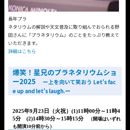
長年プラ
ネタリウムの解説や天文普及に取り組んでおられる野
田さんに「プラネタリウム」のことをたっぷり教えて
いただきます。
詳細はこちら
爆笑！星兄のプラネタリウムショ
ー2025
ー上を向いて笑おう Let's fac
e up and let's laugh.ー
2025
年
9
月
23
日（火祝）(1)11時00分～11時4
5分 (2)14時30分～15時15分
（開場はいずれ
も開演10分前から）