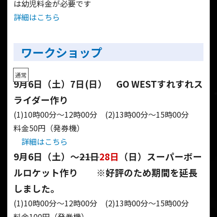
は幼児料金が必要です
詳細はこちら
ワークショップ
通常
通常
通常
9月6日（土）7日(日） GO WESTすれすれス
ライダー作り
(1)10時00分～12時00分 (2)13時00分～15時00分
料金50円（発券機）
詳細はこちら
9月6日（土）～
21日
28日
（日）スーパーボー
ルロケット作り ※好評のため期間を延長
しました。
(1)10時00分～12時00分 (2)13時00分～15時00分
料金100円（発券機）