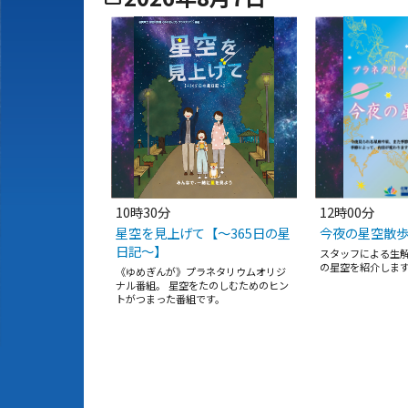
10時30分
12時00分
星空を見上げて【～365日の星
今夜の星空散
日記～】
スタッフによる生解
の星空を紹介しま
《ゆめぎんが》プラネタリウムオリジ
ナル番組。 星空をたのしむためのヒン
トがつまった番組です。