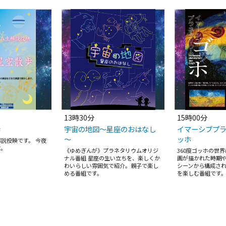
13時30分
15時00分
歩
宇宙の地図～星座のおはなし
イマーシブプラ
～
ッホ
説投映です。 今夜
す。
《ゆめぎんが》プラネタリウムオリジ
360度ゴッホの世
ナル番組 星座の生い立ちを、楽しくか
画が描かれた時期や
わいらしい雰囲気で紹介。親子で楽し
シーンから構成さ
める番組です。
を楽しむ番組です