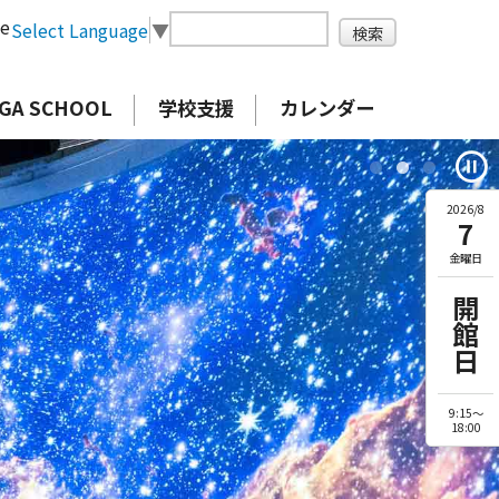
ge
Select Language
▼
GA SCHOOL
学校支援
カレンダー
pause_circle
2026/8
7
金曜日
開館日
9:15～
18:00