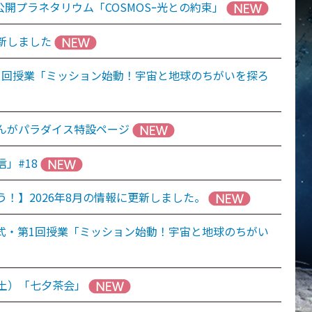
公開プラネタリウム「COSMOSｰ光との約束」
新しました
1回授業「ミッション始動！宇宙と地球のちがいを探ろ
んがパラダイス特設ページ
」#18
！】2026年8月の情報に更新しました。
式・第1回授業「ミッション始動！宇宙と地球のちがい
（土）「七夕茶会」