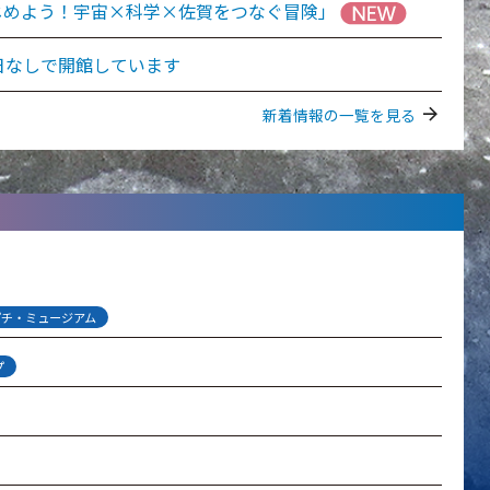
じめよう！宇宙×科学×佐賀をつなぐ冒険」
日なしで開館しています
arrow_forward
新着情報の一覧を見る
プチ・ミュージアム
プ