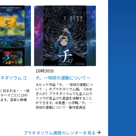
16時30分
ネタリウム ゴ
チ。ー地球の運動についてー
大ヒット作品「チ。 ―地球の運動につ
いて―」のプラネタリウム版。《ゆめ
界に包まれる・・・絵
ぎんが》プラネタリウムでも主人公ラ
テーマごとに13の
ファウが見上げた星空を体験すること
れます。音楽と映像
ができます。©魚豊／小学館／チ。 ―
。
地球の運動について―製作委員会
arrow_forward
プラネタリウム週間カレンダーを見る